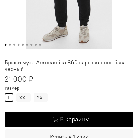
Брюки муж. Aeronautica 860 карго хлопок база
черный
21 000 ₽
Размер
L
XXL
3XL
В корзину
Купить в 1 клик