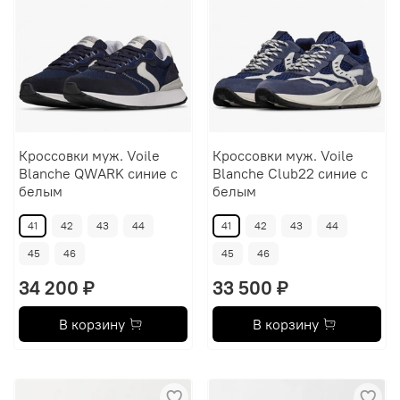
Кроссовки муж. Voile
Кроссовки муж. Voile
Blanche QWARK синие с
Blanche Club22 синие с
белым
белым
41
42
43
44
41
42
43
44
45
46
45
46
34 200 ₽
33 500 ₽
В корзину
В корзину