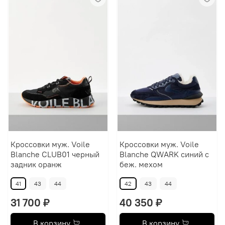
Кроссовки муж. Voile
Кроссовки муж. Voile
Blanche CLUB01 черный
Blanche QWARK cиний с
задник оранж
беж. мехом
41
43
44
42
43
44
31 700 ₽
40 350 ₽
В корзину
В корзину