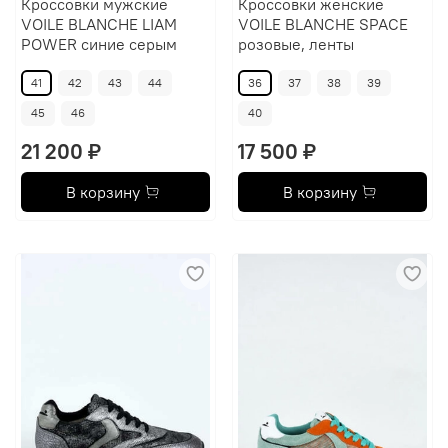
Кроссовки мужские
Кроссовки женские
VOILE BLANCHE LIAM
VOILE BLANCHE SPACE
POWER синие серым
розовые, ленты
41
42
43
44
36
37
38
39
45
46
40
21 200 ₽
17 500 ₽
В корзину
В корзину