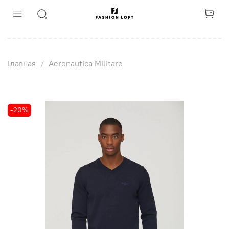
Главная
Aeronautica Militare
-20%