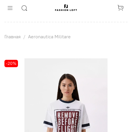
Главная
Aeronautica Militare
-20%