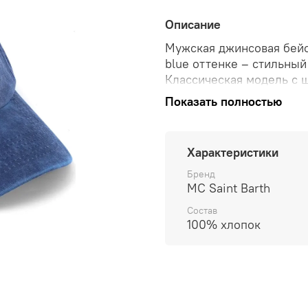
Описание
Мужская джинсовая бейс
blue оттенке – стильны
Классическая модель с 
денима средней плотнос
Показать полностью
длительном ношении. От
«St.Barth» контрастной 
статусность аксессуара.
Характеристики
Бейсболка оснащена пра
Бренд
металлическими люверс
MC Saint Barth
идеальную посадку на л
Состав
хлопка создает дополни
100% хлопок
эту модель идеальным д
льняным брюкам и друго
Особенно гармонично см
casual-образах.
Ключевые преимущества