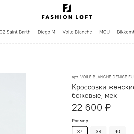
C2 Saint Barth
Diego M
Voile Blanche
MOU
Bikkem
арт.
VOILE BLANCHE DENISE F
Кроссовки женски
бежевые, мех
22 600 ₽
Размер
37
38
40