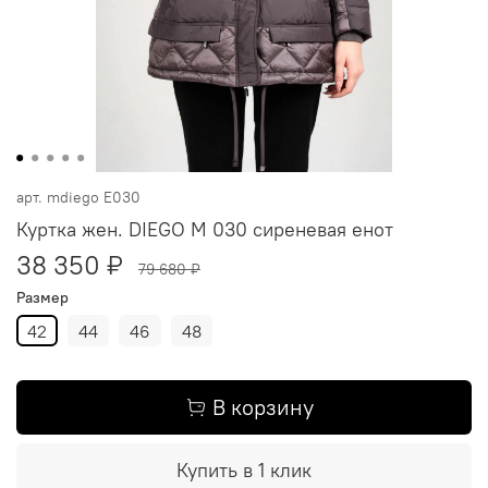
арт.
mdiego E030
Куртка жен. DIEGO M 030 сиреневая енот
38 350 ₽
79 680 ₽
Размер
42
44
46
48
В корзину
Купить в 1 клик