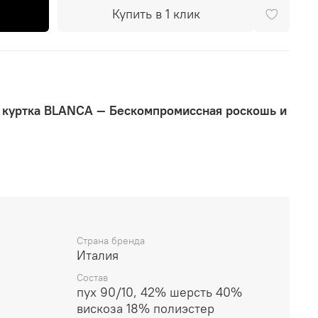
Купить в 1 клик
 куртка BLANCA — Бескомпромиссная роскошь и
 представляет длинную пуховую куртку
нерной мысли в мире верхней одежды. Модель
 инновационные материалы и продуманный
 максимальную защиту в суровые зимы. Эта
чное качество и внимание к деталям, присущие
Страна бренда
Италия
:
Состав
 внешней кулиской и мягкой подкладкой из
пух 90/10, 42% шерсть 40%
вискоза 18% полиэстер