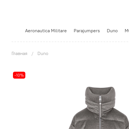
Aeronautica Militare
Parajumpers
Duno
M
Главная
Duno
-10%