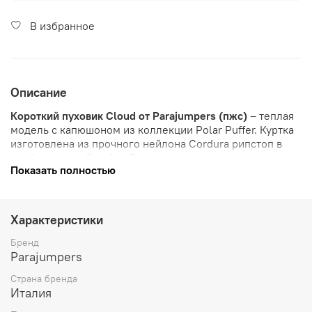
В избранное
Описание
Короткий пуховик Cloud от Parajumpers (пжс)
– теплая
модель с капюшоном из коллекции Polar Puffer. Куртка
изготовлена из прочного нейлона Cordura рипстоп в
удобном крое Comfort Fit.
Показать полностью
Параджамперс Cloud
сочетает максимальную защиту и
тепло:
Характеристики
Внешняя ткань: нейлон Cordura рипстоп 20 ден с
водоотталкивающей пропиткой
Бренд
Parajumpers
Подкладка: переработанный нейлоновый тафта 20
ден с матовым покрытием
Страна бренда
Италия
Наполнитель: 90% утиный пух, 10% утиные перья