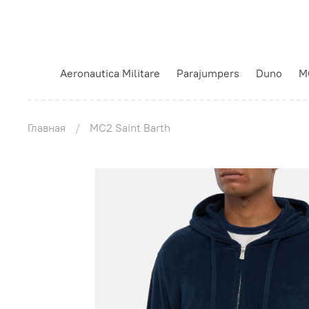
Aeronautica Militare
Parajumpers
Duno
M
Главная
MC2 Saint Barth