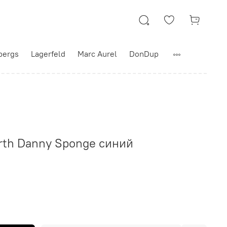
bergs
Lagerfeld
Marc Aurel
DonDup
arth Danny Sponge синий