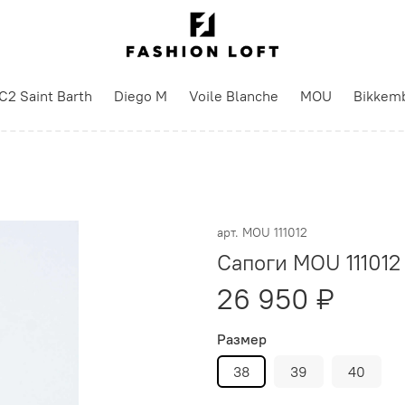
C2 Saint Barth
Diego M
Voile Blanche
MOU
Bikkem
арт.
MOU 111012
Сапоги MOU 111012
26 950 ₽
Размер
38
39
40