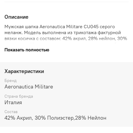
Описание
Мужская шапка Aeronautica Militare CU045 серого
меланж. Модель выполнена из трикотажа фактурной
вязки косичка с составом: 42% акрил, 28% нейлон, 30%
полиэстер. Шапка с отворотом украшена нашивкой с
Показать полностью
логотипом бренда. Этот теплый головной убор
аэронаутика милитаре станет стильным дополнением
зимнего гардероба. Страна бренда: Италия.
Характеристики
Бренд
Aeronautica Militare
Страна бренда
Италия
Состав
42% Акрил, 30% Полиэстер,28% Нейлон