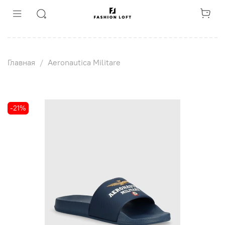
Главная
Aeronautica Militare
-21%