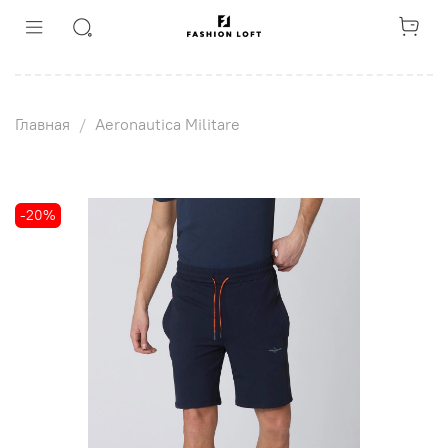
Главная
Aeronautica Militare
-20%