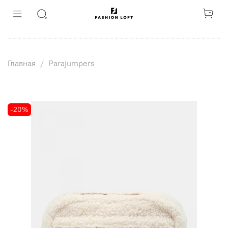
Главная
Parajumpers
-20%