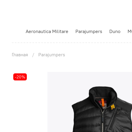
Aeronautica Militare
Parajumpers
Duno
M
Главная
Parajumpers
-20%