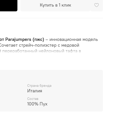
Купить в 1 клик
от Parajumpers (пжс)
– инновационная модель
Сочетает стрейч-полиэстер с медовой
й переработанный нейлоновый тафта в
t.
ъединяет передовые технологии:
реработанный нейлоновый тафта 20 ден
Страна бренда
эстеровая сетка с мягким внутренним флисом
Италия
ботанный нейлоновый тафта 20 ден
Состав
100% Пух
утиный пух (Fill Power 670)